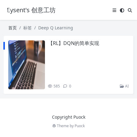
Eysent's 创意工坊
首页
标签
Deep Q Learning
【RL】DQN的简单实现
585
0
AI
Copyright Puock
Theme by
Puock