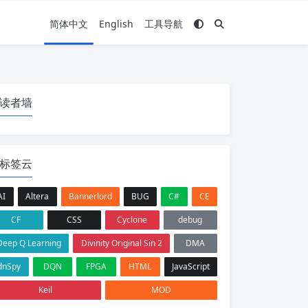
简体中文
English
工具导航
读者墙
标签云
AI
Altera
Bannerlord
BUG
C#
CE
CF
CSS
Cyclone
debug
Deep Q Learning
Divinity Original Sin 2
DMA
dnSpy
DQN
FPGA
HTML
JavaScript
Keil
MOD