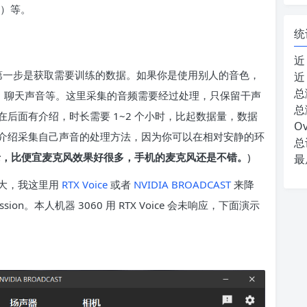
雾）等。
统
近
此第一步是获取需要训练的数据。如果你是使用别人的音色，
近
总
曲，聊天声音等。这里采集的音频需要经过处理，只保留干声
总
后面有介绍，时长需要 1~2 个小时，比起数据量，数据
Ov
介绍采集自己声音的处理方法，因为你可以在相对安静的环
总
录，比便宜麦克风效果好很多，手机的麦克风还是不错。
)
最
大，我这里用
RTX Voice
或者
NVIDIA BROADCAST
来降
ssion。本人机器 3060 用 RTX Voice 会未响应，下面演示