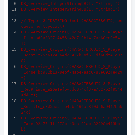
DB_Overview_IntegerStringDB(
1
, "String1");
DB_Overview_IntegerStringDB(
1
, "String1");
// Type: GUIDSTRING (not CHARACTERGUID, be
cause no typecast)
DB_Overview_Origins(CHARACTERGUID_S_Player
_Ifan_ad9a3327-
4456
-
42
a7-
9
bf4-
7
ad60cc9e54
f);
DB_Overview_Origins(CHARACTERGUID_S_Player
_Beast_f25ca124-a4d2-
427
b-af62-df66df41a97
8);
DB_Overview_Origins(CHARACTERGUID_S_Player
_Lohse_bb932b13-
8
ebf-
4
ab4-aac0-
83
e6924e429
5);
DB_Overview_Origins(CHARACTERGUID_S_Player
_RedPrince_a26a1efb-cdc8-
4
cf3-a7b2-b2f9544
add6f);
DB_Overview_Origins(CHARACTERGUID_S_Player
_Sebille_c8d55eaf-e4eb-
466
a-
8
f0d-
6
a9447b5b
24c);
DB_Overview_Origins(CHARACTERGUID_S_Player
_Fane_02a77f1f-
872
b-
49
ca-
91
ab-
32098
c443be
b);