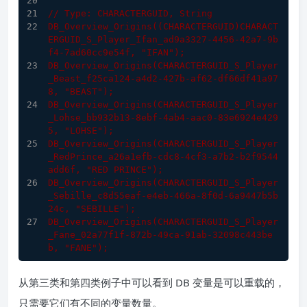
// Type: CHARACTERGUID, String
DB_Overview_Origins((CHARACTERGUID)CHARACT
ERGUID_S_Player_Ifan_ad9a3327-4456-42a7-9b
f4-7ad60cc9e54f, "IFAN");
DB_Overview_Origins(CHARACTERGUID_S_Player
_Beast_f25ca124-a4d2-
427
b-af62-df66df41a97
8, "BEAST");
DB_Overview_Origins(CHARACTERGUID_S_Player
_Lohse_bb932b13-
8
ebf-
4
ab4-aac0-
83
e6924e429
5, "LOHSE");
DB_Overview_Origins(CHARACTERGUID_S_Player
_RedPrince_a26a1efb-cdc8-
4
cf3-a7b2-b2f9544
add6f, "RED PRINCE");
DB_Overview_Origins(CHARACTERGUID_S_Player
_Sebille_c8d55eaf-e4eb-
466
a-
8
f0d-
6
a9447b5b
24c, "SEBILLE");
DB_Overview_Origins(CHARACTERGUID_S_Player
_Fane_02a77f1f-
872
b-
49
ca-
91
ab-
32098
c443be
b, "FANE");
从第三类和第四类例子中可以看到 DB 变量是可以重载的，
只需要它们有不同的变量数量。