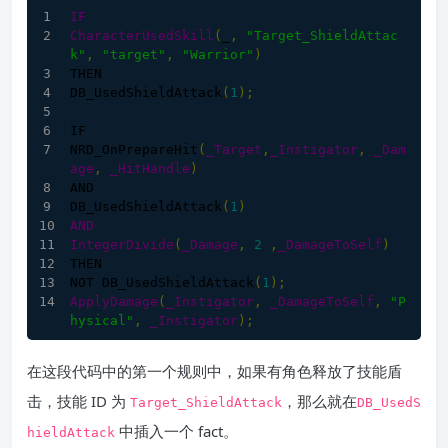
IF
CharacterUsedSkill
(
_
,
"Target_ShieldAttac
k"
,
"target"
,
"Warrior"
)
THEN
DB_UsedShieldAttack
(
1
)
;
IF
NRD_OnPrepareHit
(
_Target
,
_Instigator
,
_Dam
age
,
_HitHandle
)
AND
DB_UsedShieldAttack
(
1
)
AND
IntegerDivide
(
_Damage
,
2
,
_DamageToSelf
)
THEN
NOT 
DB_UsedShieldAttack
(
1
)
;
ApplyDamage
(
_Instigator
,
_DamageToSelf
,
"P
hysical"
,
_Instigator
);
在这段代码中的第一个规则中，如果有角色释放了技能盾
击，技能 ID 为
，那么就在
Target_ShieldAttack
DB_UsedS
中插入一个 fact。
hieldAttack