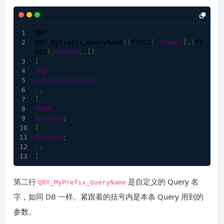
QRY
QRY_MyPrefix_QueryName
(
(
TYPE1
)
_Param1
[,(
TY
PE2
)
_Param2
..])
[
AND
ExtraCondition1
..
]
THEN
Action1
;
[
Action2
;
..
]
第二行
是自定义的 Query 名
QRY_MyPrefix_QueryName
字，如同 DB 一样。紧跟着的括号内是本条 Query 用到的
参数。