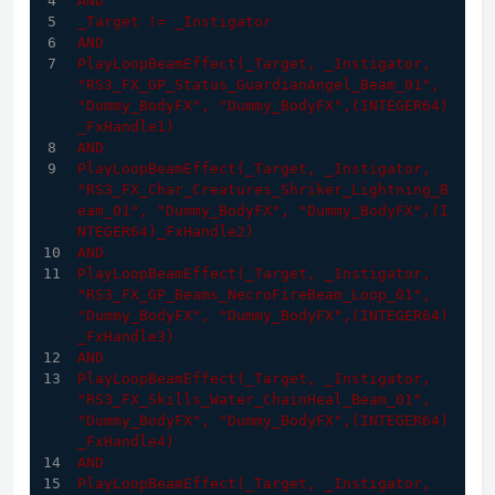
AND
_Target != _Instigator
AND
PlayLoopBeamEffect
(_Target, _Instigator, 
"RS3_FX_GP_Status_GuardianAngel_Beam_01"
, 
"Dummy_BodyFX"
, 
"Dummy_BodyFX"
,(INTEGER64)
_FxHandle1)
AND
PlayLoopBeamEffect
(_Target, _Instigator, 
"RS3_FX_Char_Creatures_Shriker_Lightning_B
eam_01"
, 
"Dummy_BodyFX"
, 
"Dummy_BodyFX"
,(I
NTEGER64)
_FxHandle2)
AND
PlayLoopBeamEffect
(_Target, _Instigator, 
"RS3_FX_GP_Beams_NecroFireBeam_Loop_01"
, 
"Dummy_BodyFX"
, 
"Dummy_BodyFX"
,(INTEGER64)
_FxHandle3)
AND
PlayLoopBeamEffect
(_Target, _Instigator, 
"RS3_FX_Skills_Water_ChainHeal_Beam_01"
, 
"Dummy_BodyFX"
, 
"Dummy_BodyFX"
,(INTEGER64)
_FxHandle4)
AND
PlayLoopBeamEffect
(_Target, _Instigator, 