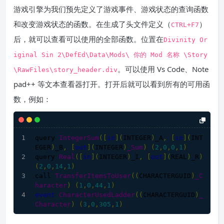
游戏引擎为我们预先定义了游戏事件、游戏状态的查询函数
和改变游戏状态的函数。在生成了头文件定义（
）
CTRL
+
F7
后，就可以查看可以使用的全部函数。位置在
Divinity
Or
iginal
Sin
2
\DefEd\Data\Mods\
你的
Mod
名称
\Story
。可以使用 Vs Code、Note
\RawFiles\story_header
.
div
pad++ 等文本查看器打开。打开后就可以看到所有的可用函
数，例如：
query 
IntegerSum
([
in
](
INTEGER
)
_A
,
[
in
]
(
INT
EGER
)
_B
,
[
out
]
(
INTEGER
)
_Sum
)
(
2
,
0
,
0
,
1
)
query 
Real
([
in
](
INTEGER
)
_I
,
[
out
]
(
REAL
)
_R
)
(
2
,
0
,
14
,
1
)
call 
TransferItemsToUser
((
CHARACTERGUID
)
_C
haracter
)
(
1
,
0
,
44
,
1
)
event
CharacterUsedLadder
((
CHARACTERGUID
)
_
Character
)
(
3
,
0
,
305
,
1
)