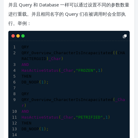
并且 Query 和 Database 一样可以通过设置不同的参数数量
进行重载。并且相同名字的 Query 们在被调用时会全部执
行。举例：
QRY
QRY_Overview_CharacterIsIncapacitated
((
CHA
RACTERGUID
)
_Char
)
AND
HasActiveStatus
(
_Char
,
"FROZEN"
,
1
)
THEN
DB_NOOP
(
1
)
;
QRY
QRY_Overview_CharacterIsIncapacitated
(
_Cha
r
)
AND
HasActiveStatus
(
_Char
,
"PETRIFIED"
,
1
)
THEN
DB_NOOP
(
1
)
;