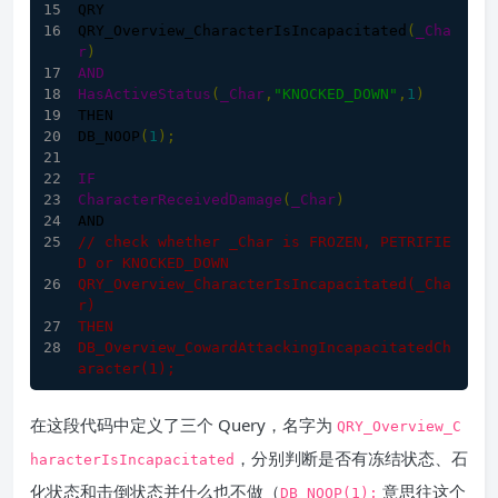
QRY
QRY_Overview_CharacterIsIncapacitated
(
_Cha
r
)
AND
HasActiveStatus
(
_Char
,
"KNOCKED_DOWN"
,
1
)
THEN
DB_NOOP
(
1
)
;
IF
CharacterReceivedDamage
(
_Char
)
AND
// check whether _Char is FROZEN, PETRIFIE
D or KNOCKED_DOWN
QRY_Overview_CharacterIsIncapacitated(_Cha
r)
THEN
DB_Overview_CowardAttackingIncapacitatedCh
aracter
(
1
)
;
在这段代码中定义了三个 Query，名字为
QRY_Overview_C
，分别判断是否有冻结状态、石
haracterIsIncapacitated
化状态和击倒状态并什么也不做（
意思往这个
DB_NOOP
(
1
);