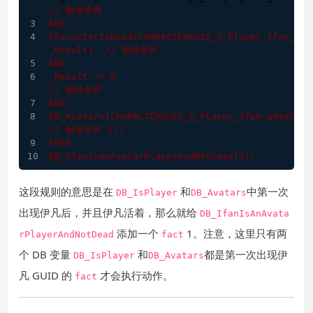
// 触发条件
AND
CharacterIsDead
(CHARACTERGUID_S_Player_Ifan_ad9
_Result)
// 额外条件
AND
_Result
=
= 
0
// 额外条件
AND
DB_Avatars
(CHARACTERGUID_S_Player_Ifan_ad9a3327
// 触发条件 (!)
THEN
DB_IfanIsAnAvatarPlayerAndNotDead
(
1
)
;
这段规则的意思是在
和
中第一次
DB_IsPlayer
DB_Avatars
出现伊凡后，并且伊凡活着，那么就给
DB_IfanIsAnAvata
添加一个
1。注意，这里只有两
rPlayerAndNotDead
fact
个 DB 变量
和
都是第一次出现伊
DB_IsPlayer
DB_Avatars
凡 GUID 的
才会执行动作。
fact