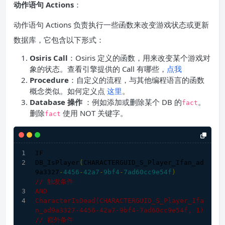
动作语句 Actions
：
动作语句 Actions 负责执行一些函数来改变游戏状态或更新
数据库，它包含以下形式：
Osiris Call
：Osiris 定义的函数，用来改变某个游戏对
象的状态。查看引擎提供的 Call 有哪些，
点我
Procedure
：自定义的流程，与其他编程语言的函数
概念类似。如何定义点
这里
。
Database 操作
：例如添加或删除某个 DB 的
。
fact
删除
使用 NOT 关键字。
fact
IF
DB_IsPlayer
(
CHARACTERGUID_S_Player_Ifan_ad
9a3327
-
4456
-
42a7
-
9bf4
-
7ad60cc9e54f
)
// 触发条件
AND
CharacterIsDead
(CHARACTERGUID_S_Player_Ifa
n_ad9a3327-
4456
-42a7-9bf4-7ad60cc9e54f, 
1
)
// 额外条件