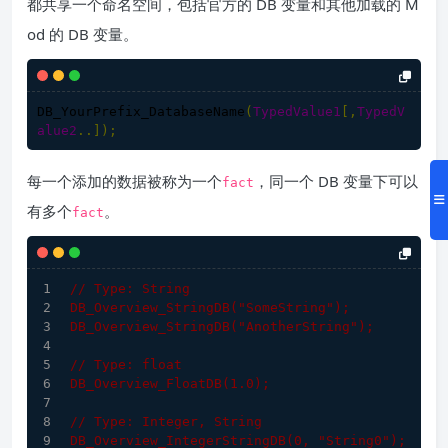
都共享一个命名空间，包括官方的 DB 变量和其他加载的 M
od 的 DB 变量。
DB_YourPrefix_DatabaseName
(
TypedValue1
[,
TypedV
alue2
..]
);
每一个添加的数据被称为一个
，同一个 DB 变量下可以
fact
有多个
。
fact
// Type: String
DB_Overview_StringDB("SomeString");
DB_Overview_StringDB("AnotherString");
// Type: float
DB_Overview_FloatDB(
1.0
);
// Type: Integer, String
DB_Overview_IntegerStringDB(
0
, "String0");