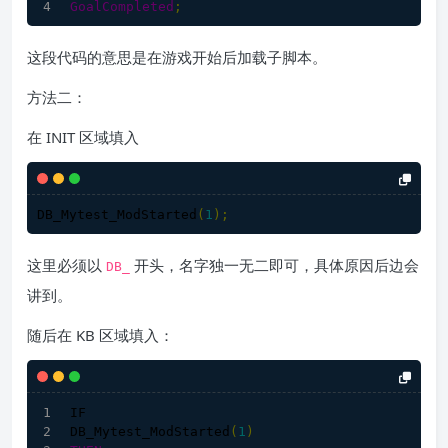
GoalCompleted
;
这段代码的意思是在游戏开始后加载子脚本。
方法二：
在 INIT 区域填入
DB_Mytest_ModStarted
(
1
);
这里必须以
开头，名字独一无二即可，具体原因后边会
DB_
讲到。
随后在 KB 区域填入：
IF
DB_Mytest_ModStarted
(
1
)