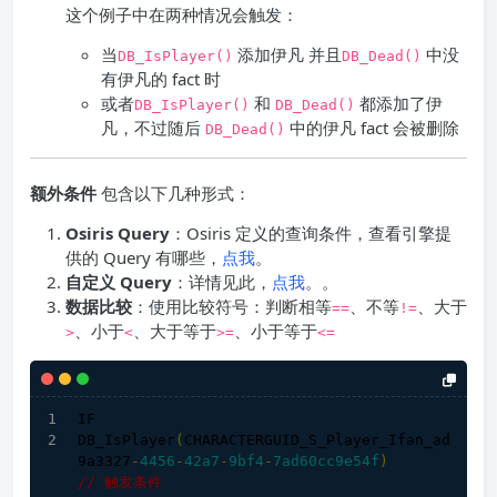
这个例子中在两种情况会触发：
当
添加伊凡 并且
中没
DB_IsPlayer
()
DB_Dead
()
有伊凡的 fact 时
或者
和
都添加了伊
DB_IsPlayer
()
DB_Dead
()
凡，不过随后
中的伊凡 fact 会被删除
DB_Dead
()
额外条件
包含以下几种形式：
Osiris Query
：Osiris 定义的查询条件，查看引擎提
供的 Query 有哪些，
点我
。
自定义 Query
：详情见此，
点我
。。
数据比较
：使用比较符号：判断相等
、不等
、大于
==
!=
、小于
、大于等于
、小于等于
>
<
>=
<=
IF
DB_IsPlayer
(
CHARACTERGUID_S_Player_Ifan_ad
9a3327
-
4456
-
42a7
-
9bf4
-
7ad60cc9e54f
)
// 触发条件