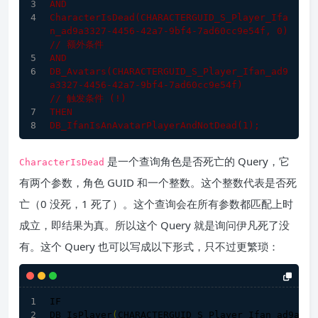
AND
CharacterIsDead
(CHARACTERGUID_S_Player_Ifa
n_ad9a3327-
4456
-42a7-9bf4-7ad60cc9e54f, 
0
)
// 额外条件
AND
DB_Avatars
(CHARACTERGUID_S_Player_Ifan_ad9
a3327-
4456
-42a7-9bf4-7ad60cc9e54f)
// 触发条件 (!)
THEN
DB_IfanIsAnAvatarPlayerAndNotDead
(
1
)
;
是一个查询角色是否死亡的 Query，它
CharacterIsDead
有两个参数，角色 GUID 和一个整数。这个整数代表是否死
亡（0 没死，1 死了）。这个查询会在所有参数都匹配上时
成立，即结果为真。所以这个 Query 就是询问伊凡死了没
有。这个 Query 也可以写成以下形式，只不过更繁琐：
IF
DB_IsPlayer
(
CHARACTERGUID_S_Player_Ifan_ad9a332