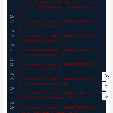
"RS3_FX_GP_Beams_Telekinesis_01"
, 
"Dummy_B
odyFX"
, 
"Dummy_BodyFX"
,(INTEGER64)
_FxHandl
e5)
AND
CharacterGetAttribute
((CHARACTERGUID)
_Targ
et,
"FireResistance"
,_fr1)
AND
CharacterGetAttribute
((CHARACTERGUID)
_Targ
et,
"EarthResistance"
,_er1)
AND
CharacterGetAttribute
((CHARACTERGUID)
_Targ
et,
"WaterResistance"
,_wr1)
AND
CharacterGetAttribute
((CHARACTERGUID)
_Targ
et,
"AirResistance"
,_ar1)
AND
CharacterGetAttribute
((CHARACTERGUID)
_Targ
et,
"PoisonResistance"
,_pr1)
AND
CharacterGetAttribute
((CHARACTERGUID)
_Inst
igator,
"FireResistance"
,_fr2)
AND
CharacterGetAttribute
((CHARACTERGUID)
_Inst
igator,
"EarthResistance"
,_er2)