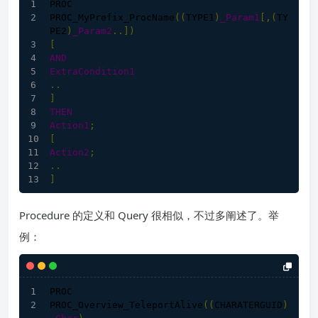
PROC
PROC_MyPrefix_ProcName
(
(
TYPE1
)
_Param1
[,(
TY
PE2
)
_Param2
..])
[
AND
ExtraCondition1
..
]
THEN
Action1
;
[
Action2
;
..
]
Procedure 的定义和 Query 很相似，不过多阐述了。举
例：
PROC
PROC_Overview_TeleportAlive
((
CHARATERGUID
)