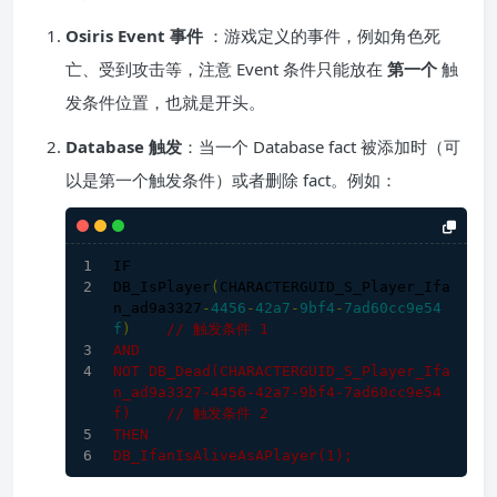
Osiris Event 事件
：游戏定义的事件，例如角色死
亡、受到攻击等，注意 Event 条件只能放在
第一个
触
发条件位置，也就是开头。
Database 触发
：当一个 Database fact 被添加时（可
以是第一个触发条件）或者删除 fact。例如：
IF
DB_IsPlayer
(
CHARACTERGUID_S_Player_Ifa
n_ad9a3327
-
4456
-
42a7
-
9bf4
-
7ad60cc9e54
f
)
// 触发条件 1
AND
NOT 
DB_Dead
(CHARACTERGUID_S_Player_Ifa
n_ad9a3327-
4456
-42a7-9bf4-7ad60cc9e54
f)
// 触发条件 2
THEN
DB_IfanIsAliveAsAPlayer
(
1
)
;