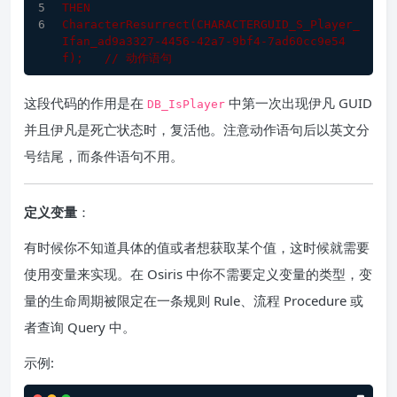
THEN
CharacterResurrect
(CHARACTERGUID_S_Player_
Ifan_ad9a3327-
4456
-42a7-9bf4-7ad60cc9e54
f)
;   
// 动作语句
这段代码的作用是在
中第一次出现伊凡 GUID
DB_IsPlayer
并且伊凡是死亡状态时，复活他。注意动作语句后以英文分
号结尾，而条件语句不用。
定义变量
：
有时候你不知道具体的值或者想获取某个值，这时候就需要
使用变量来实现。在 Osiris 中你不需要定义变量的类型，变
量的生命周期被限定在一条规则 Rule、流程 Procedure 或
者查询 Query 中。
示例: